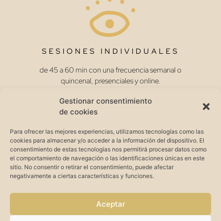
SESIONES INDIVIDUALES
de 45 a 60 min con una frecuencia semanal o
quincenal, presenciales y online.
Gestionar consentimiento
de cookies
Para ofrecer las mejores experiencias, utilizamos tecnologías como las
cookies para almacenar y/o acceder a la información del dispositivo. El
GRUPOS DE MUJERES
consentimiento de estas tecnologías nos permitirá procesar datos como
el comportamiento de navegación o las identificaciones únicas en este
con encuentros mensuales en Arguis, donde las
sitio. No consentir o retirar el consentimiento, puede afectar
mujeres nos plantamos.
negativamente a ciertas características y funciones.
Aceptar